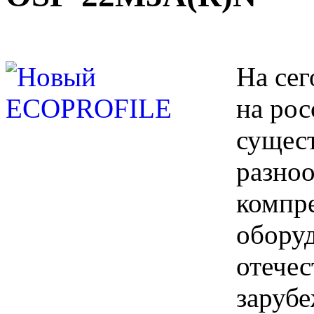
На се
на ро
сущес
разно
компр
оборуд
отечес
заруб