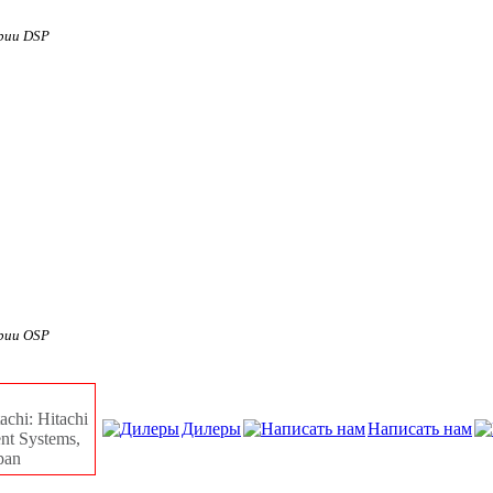
рии DSP
рии OSP
chi: Hitachi
Дилеры
Написать нам
ent Systems,
pan