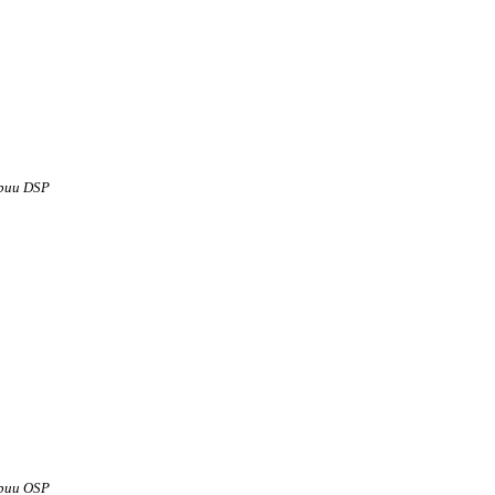
рии DSP
рии OSP