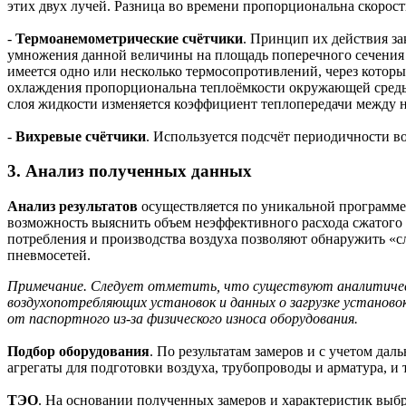
этих двух лучей. Разница во времени пропорциональна скорос
-
Термоанемометрические счётчики
. Принцип их действия за
умножения данной величины на площадь поперечного сечения тр
имеется одно или несколько термосопротивлений, через которые
охлаждения пропорциональна теплоёмкости окружающей среды, 
слоя жидкости изменяется коэффициент теплопередачи между н
-
Вихревые счётчики
. Используется подсчёт периодичности в
3. Анализ полученных данных
Анализ результатов
осуществляется по уникальной программ
возможность выяснить объем неэффективного расхода сжатого 
потребления и производства воздуха позволяют обнаружить «сл
пневмосетей.
Примечание. Следует отметить, что существуют аналитическ
воздухопотребляющих установок и данных о загрузке установо
от паспортного из-за физического износа оборудования.
Подбор оборудования
. По результатам замеров и с учетом да
агрегаты для подготовки воздуха, трубопроводы и арматура, и т
ТЭО
. На основании полученных замеров и характеристик выб