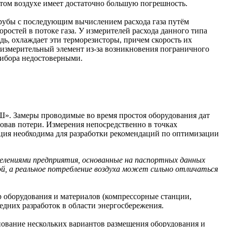
атом воздухе имеет достаточно большую погрешность.
 трубы с последующим вычислением расхода газа путём
остей в потоке газа. У измерителей расхода данного типа
едь, охлаждает эти терморезисторы, причем скорость их
 измерительный элемент из-за возникновения пограничного
рибора недостоверными.
. Замеры проводимые во время простоя оборудования дат
овав потери. Измерения непосредственно в точках
ация необходима для разработки рекомендаций по оптимизации
лениями предприятия, основанные на паспортных данных
й, а реальное потребление воздуха может сильно отличаться
р оборудования и материалов (компрессорные станции,
следних разработок в области энергосбережения.
нование нескольких вариантов размещения оборудования и