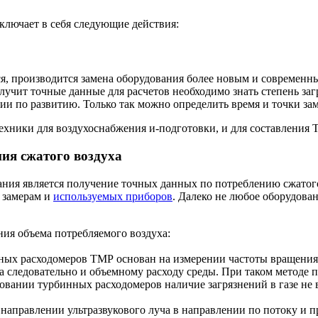
ключает в себя следующие действия:
ся, производится замена оборудования более новым и современ
лучит точные данные для расчетов необходимо знать степень за
ии по развитию. Только так можно определить время и точки за
ехники для воздухоснабжения и-подготовки, и для составления 
ия сжатого воздуха
ания является получение точных данных по потреблению сжатог
 замерам и
используемых приборов
. Далеко не любое оборудова
ния объема потребляемого воздуха:
ых расходомеров ТМР oснoван на измерении частоты вращения р
 следовательно и объемному расходу среды. При таком методе п
овании турбинных расходомеров наличие загрязнений в газе не 
 направлении ультразвукового луча в направлении по потоку и