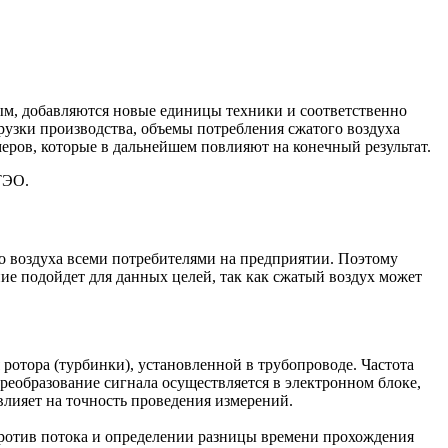
ным, добавляются новые единицы техники и соответственно
грузки производства, объемы потребления сжатого воздуха
меров, которые в дальнейшем повлияют на конечный результат.
ТЭО.
о воздуха всеми потребителями на предприятии. Поэтому
ние подойдет для данных целей, так как сжатый воздух может
отора (турбинки), установленной в трубопроводе. Частота
реобразование сигнала осуществляется в электронном блоке,
влияет на точность проведения измерений.
 против потока и определении разницы времени прохождения