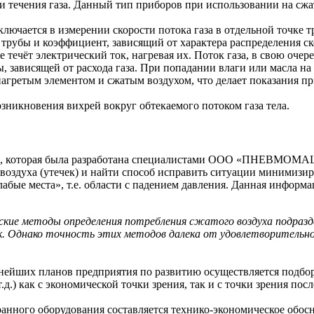
ти течения газа. Данный тип приборов при использовании на сж
ключается в измерении скорости потока газа в отдельной точке
убы и коэффициент, зависящий от характера распределения скор
 течёт электрический ток, нагревая их. Поток газа, в свою очер
зависящей от расхода газа. При попадании влаги или масла на
агретым элементом и сжатым воздухом, что делает показания п
озникновения вихрей вокруг обтекаемого потоком газа тела.
е, которая была разработана специалистами ООО «ПНЕВМОМАШ»
воздуха (утечек) и найти способ исправить ситуации минимизир
абые места», т.е. области с падением давления. Данная информ
ие методы определения потребления сжатого воздуха подразде
к. Однако точность этих методов далека от удовлетворительно
льнейших планов предприятия по развитию осуществляется подбо
.д.) как с экономической точки зрения, так и с точки зрения по
ранного оборудования составляется технико-экономическое обос