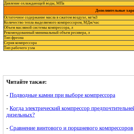
Давление охлаждающей воды, МПа
Дополнительные хара
Остаточное содержание масла в сжатом воздухе, мг/м3
Количество тепла выделяемого компрессором, МДж/час
Объем масляной системы компрессора, л
Рекомендованный минимальный объем ресивера, л
Тип фреона
Серия компрессора
Тип рабочего узла
Читайте также:
-
Подводные камни при выборе компрессора
-
Когда электрический компрессор предпочтительне
дизельных?
-
Сравнение винтового и поршневого компрессоров