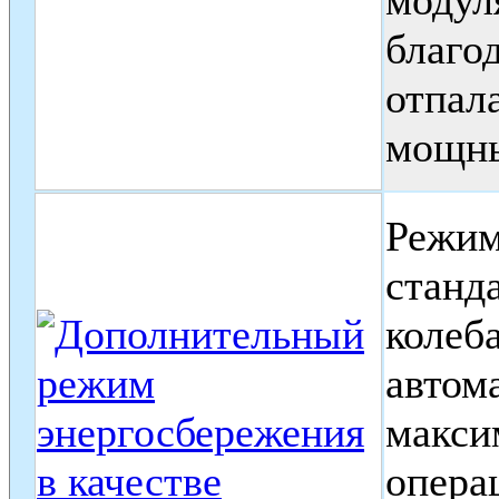
благо
отпал
мощны
Режим
станд
колеб
автом
макси
опера