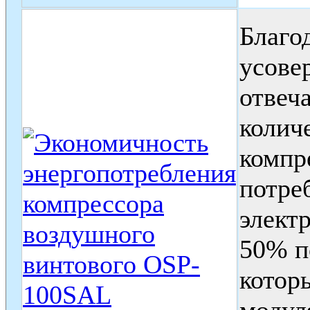
Благо
усове
отвеч
колич
компр
потре
электр
50% п
котор
модул