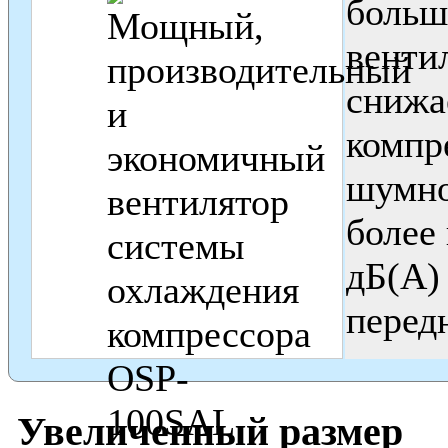
больш
венти
снижа
компр
шумно
более 
дБ(А) 
перед
Увеличенный размер