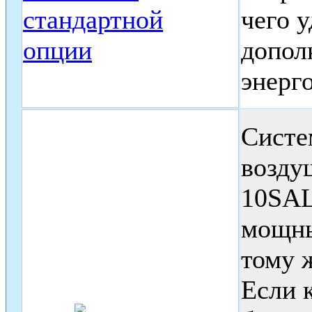
чего 
допол
энерг
Систе
возду
10SAL
мощны
тому 
Если 