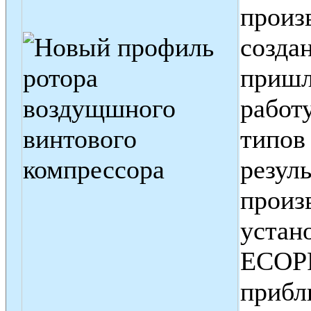
произ
созда
пришл
работ
типов
резуль
произ
устан
ECOPR
прибл