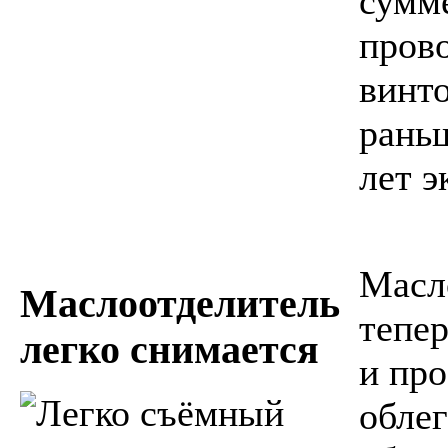
сумм
пров
винто
раньш
лет э
Масл
Маслоотделитель
тепе
легко снимается
и про
облег