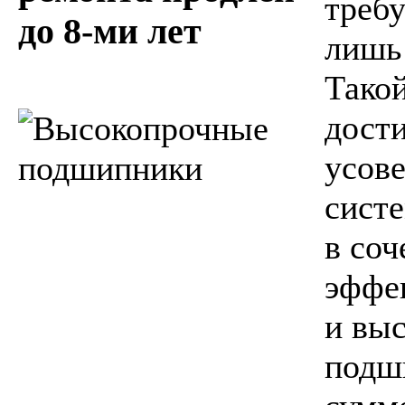
требу
до 8-ми лет
лишь 
Такой
дости
усов
сист
в соч
эффе
и вы
подш