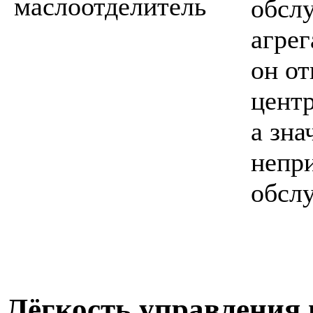
обсл
агрег
он от
цент
а зна
непр
обсл
Лёгкость управления 