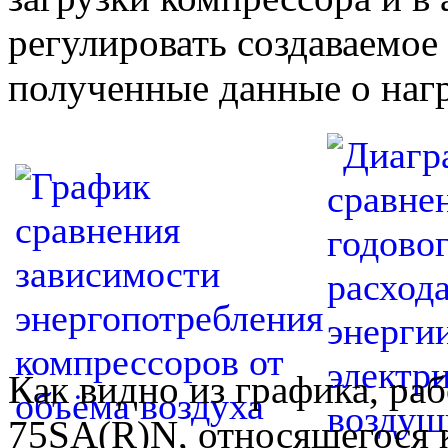
регулировать создаваемое 
полученные данные о нагр
Как видно из графика, ра
75SA(R)N, относящегося 