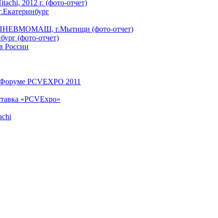
hi, 2012 г. (фото-отчет)
.Екатеринбург
е ПНЕВМОМАШ, г.Мытищи (фото-отчет)
ург (фото-отчет)
 в России
м Форуме PCVEXPO 2011
ставка «PCVExpo»
achi