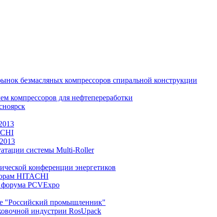
й рынок безмасляных компрессоров спиральной конструкции
ем компрессоров для нефтепереработки
сноярск
2013
ACHI
 2013
тации системы Multi-Roller
тической конференции энергетиков
сорам HITACHI
о форума PCVExpo
ме "Российский промышленник"
аковочной индустрии RosUpack