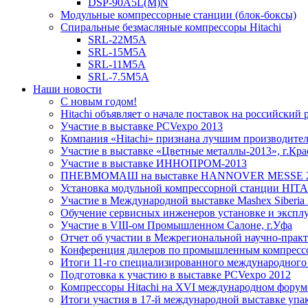
DSP-90A5L(M)N
Модульные компрессорные станции (блок-боксы)
Спиральные безмасляные компрессоры Hitachi
SRL-22M5A
SRL-15M5A
SRL-11M5A
SRL-7.5M5A
Наши новости
С новым годом!
Hitachi объявляет о начале поставок на российски
Участие в выставке PCVexpo 2013
Компания «Hitachi» признана лучшим производител
Участие в выставке «Цветные металлы-2013», г.Кра
Участие в выставке ИННОПРОМ-2013
ПНЕВМОМАШ на выставке HANNOVER MESSE 
Установка модульной компрессорной станции HIT
Участие в Международной выставке Mashex Siberia
Обучение сервисных инженеров установке и эксплуа
Участие в VIII-ом Промышленном Салоне, г.Уфа
Отчет об участии в Межрегиональной научно-прак
Конференция дилеров по промышленным компрес
Итоги 11-го специализированного международног
Подготовка к участию в выставке PCVexpo 2012
Компрессоры Hitachi на XVI международном фору
Итоги участия в 17-й международной выставке уп