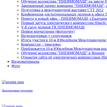
Обучение коллектива "ПНЕВМОМАШ" на заводе Hitac
Завершенный проект компании "ПНЕВМОМАШ", г
Подготовка к международной выставке СТТ 2012
Конференция для потенциальных дилеров в офис
Переезд в новый офис - ПНЕВМОМАШ, г.Екатеринб
Первый запуск электрического компрессора Hitachi
V-й съезд дилеров ГК ПНЕВМОМАШ
Первое впечатление (фотоотчет)
Видеоинтервью у сотрудников
Итоги участия в 10-м Юбилейном Международно
Компрессор – тяжеловес
Приближается 10-я Юбилейная Международная вы
Обучение коллектива "ПНЕВМОМАШ" в Японии
Открытие сайта об электрических компрессорах Hit
Видеоматериалы
Фото
Завершенные проекты