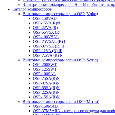
Электрические компрессоры Hitachi и области их 
Каталог компрессоров
Винтовые компрессоры серии OSP (Vplus)
OSP-150VAD
OSP-15VA(R)N
OSP-22VA (R)
OSP-55V5A (R)
OSP-100V5AL
OSP-75V5AL (R) I
OSP-37V5A (R) II
OSP-11VA (R) III
OSP-7.5VA (R) N
Винтовые компрессоры серии OSP (S-тип)
OSP-200SWT
OSP-125SWT
OSP-100SAL
OSP-75SA(R)N
OSP-37SA(R)N
OSP-55SA(R)N
OSP-22SA(R)N
OSP-15SA(R)N
Винтовые компрессоры серии OSP (M-тип)
OSP-150MAD
OSP-37M5ARN - компрессор воздуха для любы