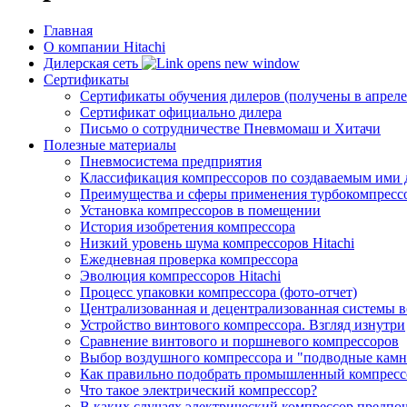
Главная
О компании Hitachi
Дилерская сеть
Сертификаты
Сертификаты обучения дилеров (получены в апреле
Сертификат официально дилера
Письмо о сотрудничестве Пневмомаш и Хитачи
Полезные материалы
Пневмосистема предприятия
Классификация компрессоров по создаваемым ими 
Преимущества и сферы применения турбокомпресс
Установка компрессоров в помещении
История изобретения компрессора
Низкий уровень шума компрессоров Hitachi
Ежедневная проверка компрессора
Эволюция компрессоров Hitachi
Процесс упаковки компрессора (фото-отчет)
Централизованная и децентрализованная системы в
Устройство винтового компрессора. Взгляд изнутри
Сравнение винтового и поршневого компрессоров
Выбор воздушного компрессора и "подводные кам
Как правильно подобрать промышленный компресс
Что такое электрический компрессор?
В каких случаях электрический компрессор предпо