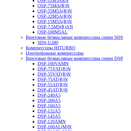
OSP-11M5ARN
OSP-75MA(R)N
OSP-55M5A(R)N
OSP-22M5A(R)N
OSP-15M5A(R)N
OSP-7.5M5(R)AN
OSP-100M5AL
Винтовые безмасляные компрессоры серии SDS
SDS-U280
Компрессоры HITURBO
Центробежные компрессоры
Винтовые безмасляные компрессоры серии DSP
DSP-100VAMN
DSP-75VAT(R)N
DSP-55VAT(R)N
DSP-75AT(R)N
DSP-55AT(R)N
DSP-45AT(R)N
DSP-240A5
DSP-200A5
DSP-160A5
DSP-132A5
DSP-145A5
DSP-120AMN
DSP-100AL(M)N