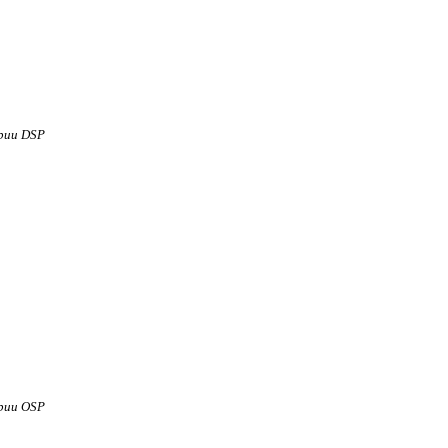
рии DSP
рии OSP