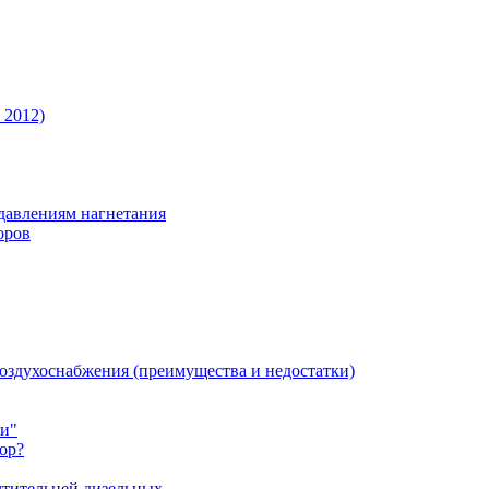
 2012)
давлениям нагнетания
оров
оздухоснабжения (преимущества и недостатки)
ни"
ор?
чтительней дизельных